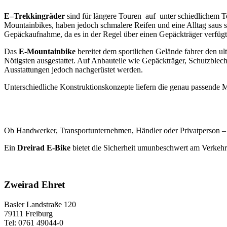
E
–
Trekkingräder
sind für längere Touren auf unter­ schiedlichem T
Mountainbikes, haben jedoch schmalere Reifen und eine Alltag saus­
Gepäckaufnahme, da es in der Regel über einen Gepäckträger verfügt
Das
E-Mountainbike
bereitet dem sportlichen Gelände­ fahrer den ul
Nötigsten ausgestattet. Auf Anbauteile wie Gepäckträ­ger, Schutzble
Ausstattungen jedoch nachge­rüstet werden.
Unterschiedliche Konstruktionskonzepte liefern die genau passende Ma
Ob Handwerker, Transportunternehmen, Händler oder Privatperson –
Ein
Dreirad E-Bike
bietet die Sicherheit umunbeschwert am Verkehr
Zweirad Ehret
Basler Landstraße 120
79111 Freiburg
Tel: 0761 49044-0