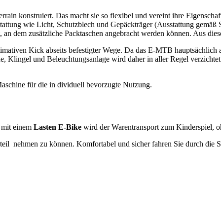
errain konstru­iert. Das macht sie so flexibel und vereint ihre Eigensc
 stattung wie Licht, Schutzblech und Gepäckträger (Ausstattung gemä
, an dem zusätzliche Packtaschen angebracht wer­den können. Aus dies
timativen Kick ab­seits befestigter Wege. Da das E-MTB hauptsächlich abs
che, Klingel und Beleuchtungsanlage wird daher in aller Regel verzic
schine für die in­ dividuell bevorzugte Nutzung.
 mit einem
Lasten E-Bike
wird der Warentransport zum Kinderspiel, o
teil ­ nehmen zu können. Komfortabel und sicher fahren Sie durch die 