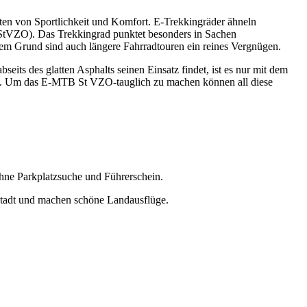
haften von Sportlichkeit und Komfort. E-Trekkingräder ähneln
ß StVZO). Das Trekkingrad punktet besonders in Sachen
em Grund sind auch längere Fahrradtouren ein reines Vergnügen.
eits des glatten Asphalts sei­nen Einsatz findet, ist es nur mit dem
htet. Um das E-MTB St VZO-tauglich zu machen können all diese
hne Parkplatzsuche und Führerschein.
Stadt und ma­chen schöne Landausflüge.