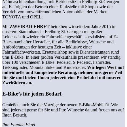
Nähmaschinenhandlung“ mit Betriebssitz in Frei­burg St-Georgen
an. Es folgten der Betrieb einer Tankstelle mit Shop sowie der
Vertrieb von umweltfreundli­chen Automobilen der Marken
TOYOTA und OPEL.
Mit
ZWEIRAD EHRET
be­treiben wir seit dem Jahre 2015 in
unserem Stammhaus in Frei­burg St. Georgen mit großer
Leidenschaft wieder ein Fahr­radfachgeschäft, spezialisiert auf E-
Bikes namhafter Herstel­ler, für alle Bedürfnisse, Wün­sche und
Anforderungen der heutigen Zeit – inklusive einer
Fahrradfachwerkstatt, Ersatz­teilshop sowie Dienstleistun­gen rund
ums E-Bike. In einer großen Verkaufhalle präsentieren wir ständig
über 100 verschieden E-Bike, Pedelec, S-Pedelec, Fahrräder,
Trekkingräder, Mountainbike und Kinderräder.
Wir legen Wert auf
individuelle und kompetente Beratung, nehmen uns gerne Zeit
für Sie und bieten Ihnen jederzeit eine Probefahrt mit unseren
Zweirädern an.
E-Bike’s für jeden Bedarf.
Genießen auch Sie die Vorzüge der neuen E-Bike-Mobilität. Wir
sind jederzeit gerne für Sie und Ihre Wünsche da und freuen uns auf
Ihren Besuch.
I
hr
e
F
a
mili
e
Ehret